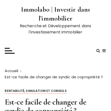
P
Immolabo | Investir dans
a
s
l'immobilier
s
Recherche et Développement dans
e
l'investissement immobilier
r
a
u
c
o
n
t
Accueil
e
Est-ce facile de changer de syndic de copropriété ?
n
u
RENTABILITÉ, SIMULATION ET CONSEILS
Est-ce facile de changer de
syndic de copropriété ?