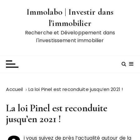
P
Immolabo | Investir dans
a
s
l'immobilier
s
Recherche et Développement dans
e
l'investissement immobilier
r
a
u
c
o
n
t
Accueil
La loi Pinel est reconduite jusqu’en 2021 !
e
n
La loi Pinel est reconduite
u
jusqu’en 2021 !
i vous suivez de près l’actualité autour de la