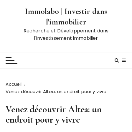
P
Immolabo | Investir dans
a
s
l'immobilier
s
Recherche et Développement dans
e
l'investissement immobilier
r
a
u
c
o
n
t
Accueil
e
Venez découvrir Altea: un endroit pour y vivre
n
u
Venez découvrir Altea: un
endroit pour y vivre